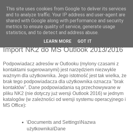
This site uses cookies from Google to deliver its services
Komputerowe wyżyny
and to analyze traffic. Your IP address and user-agent are
shared with Google along with performance and security
metrics to ensure quality of service, generate usage
Miejsce wymiany wiedzy fachowej z branży informatycznej.
statistics, and to detect and address abuse.
LEARN MORE
GOT IT
środa, 23 sierpnia 2017
Import NK2 do MS Outlook 2013/2016
Podpowiadacz adresów w Outlooku (mylony czasami z
kontaktami sugerowanymi) jest narzędziem niezwykle
ważnym dla użytkownika. Jego istotność jest tak wielka, że
brak tego podpowiadacza dla użytkownika oznacza "brak
kontaktów". Dane podpowiadania są przechowywane w
pliku NK2 (nie dotyczy już wersji Outlook 2016) w jednym
katalogów (w zależności od wersji systemu operacyjnego i
MS Office):
\Documents and Settings\Nazwa
użytkownika\Dane