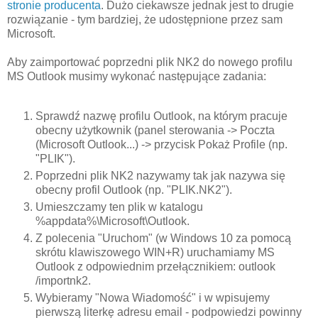
stronie producenta
. Dużo ciekawsze jednak jest to drugie
rozwiązanie - tym bardziej, że udostępnione przez sam
Microsoft.
Aby zaimportować poprzedni plik NK2 do nowego profilu
MS Outlook musimy wykonać następujące zadania:
Sprawdź nazwę profilu Outlook, na którym pracuje
obecny użytkownik (panel sterowania -> Poczta
(Microsoft Outlook...) -> przycisk Pokaż Profile (np.
"PLIK").
Poprzedni plik NK2 nazywamy tak jak nazywa się
obecny profil Outlook (np. "PLIK.NK2").
Umieszczamy ten plik w katalogu
%appdata%\Microsoft\Outlook.
Z polecenia "Uruchom" (w Windows 10 za pomocą
skrótu klawiszowego WIN+R) uruchamiamy MS
Outlook z odpowiednim przełącznikiem: outlook
/importnk2.
Wybieramy "Nowa Wiadomość" i w wpisujemy
pierwszą literkę adresu email - podpowiedzi powinny